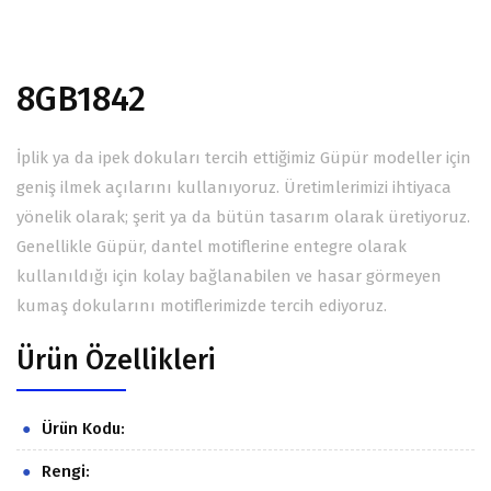
8GB1842
İplik ya da ipek dokuları tercih ettiğimiz Güpür modeller için
geniş ilmek açılarını kullanıyoruz. Üretimlerimizi ihtiyaca
yönelik olarak; şerit ya da bütün tasarım olarak üretiyoruz.
Genellikle Güpür, dantel motiflerine entegre olarak
kullanıldığı için kolay bağlanabilen ve hasar görmeyen
kumaş dokularını motiflerimizde tercih ediyoruz.
Ürün Özellikleri
Ürün Kodu:
Rengi: