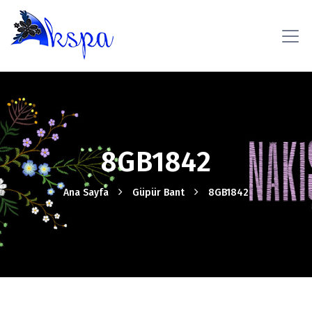
8GB1842
Ana Sayfa
Güpür Bant
8GB1842